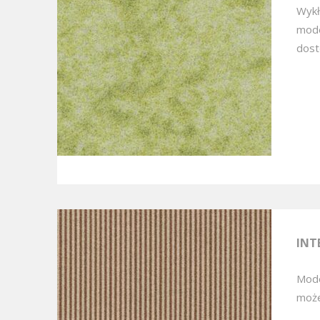
Wykł
mode
dostę
INT
Mode
może