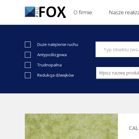
O firmie
Nasze realiz
Duże natężenie ruchu
Typ obiektu (wszystkie)
Antypoślizgowa
Trudnopalna
Redukcja dźwięków
CAL