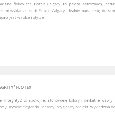
adzina flokowana Flotex Calgary to paleta ostrożnych, natura
lami wykładzin serii Flotex. Calgary idealnie nadaje się do st
pna jest w rolce i płytce.
EGRITY² FLOTEX
l Integrity2 to spokojne, stonowane kolory i delikatne wzory.
my uzyskać elegancki, linearny, oryginalny projekt. Wykładzina d