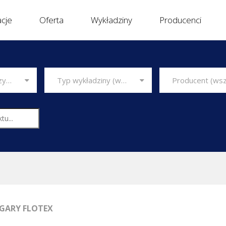
acje
Oferta
Wykładziny
Producenci
Typ wykładziny (wszystkie)
Producent (wszyscy)
Typ obiektu (wszystkie)
Typ wykładziny (wszystkie)
GARY FLOTEX