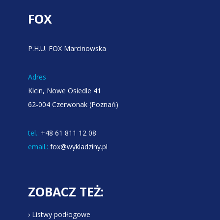
FOX
P.H.U. FOX Marcinowska
Adres
Kicin, Nowe Osiedle 41
62-004 Czerwonak (Poznań)
tel.:
+48 61 811 12 08
email.:
fox@wykladziny.pl
ZOBACZ TEŻ:
› Listwy podłogowe