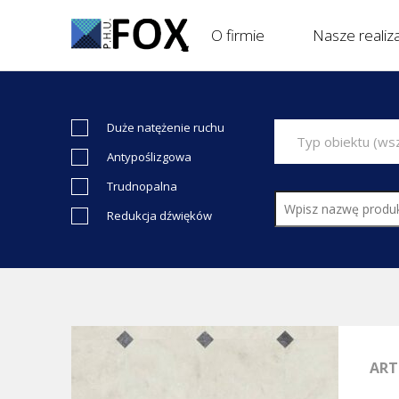
O firmie
Nasze realiz
Duże natężenie ruchu
Typ obiektu (wszystkie)
Antypoślizgowa
Trudnopalna
Redukcja dźwięków
ART