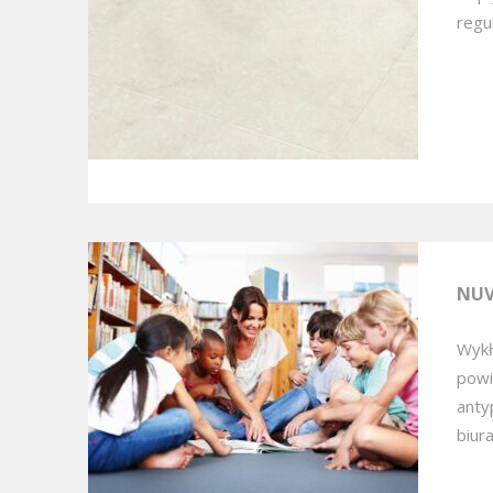
regu
NUV
Wykł
powi
anty
biur