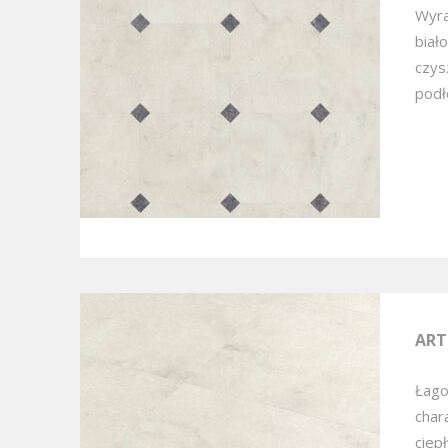
Wyra
biał
czys
podł
ART
Łago
char
ciep