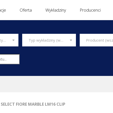
acje
Oferta
Wykładziny
Producenci
Typ wykładziny (wszystkie)
Producent (wszyscy)
Typ obiektu (wszystkie)
Typ wykładziny (wszystkie)
 SELECT FIORE MARBLE LM16 CLIP