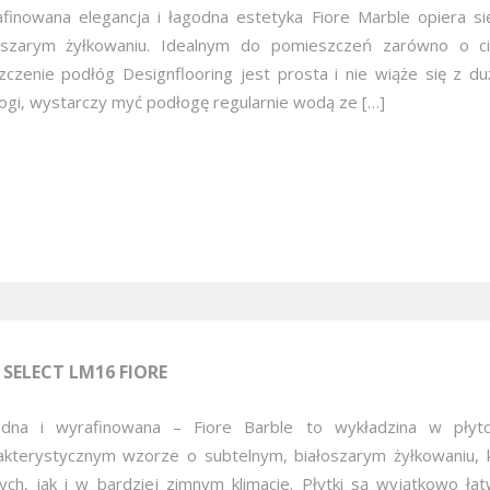
finowana elegancja i łagodna estetyka Fiore Marble opiera si
oszarym żyłkowaniu. Idealnym do pomieszczeń zarówno o cie
zczenie podłóg Designflooring jest prosta i nie wiąże się z du
ogi, wystarczy myć podłogę regularnie wodą ze […]
 SELECT LM16 FIORE
dna i wyrafinowana – Fiore Barble to wykładzina w płytc
akterystycznym wzorze o subtelnym, białoszarym żyłkowaniu,
łych, jak i w bardziej zimnym klimacie. Płytki są wyjątkowo ł