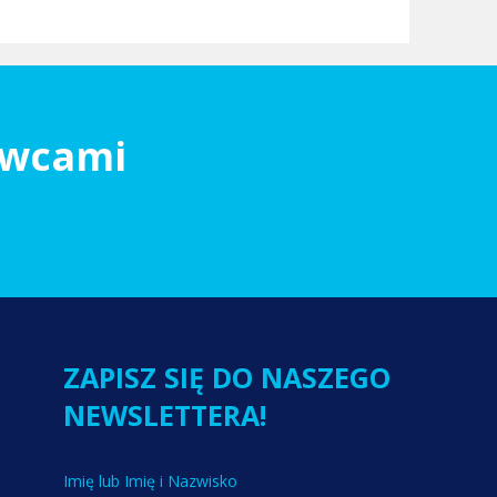
owcami
ZAPISZ SIĘ DO NASZEGO
NEWSLETTERA!
Imię lub Imię i Nazwisko