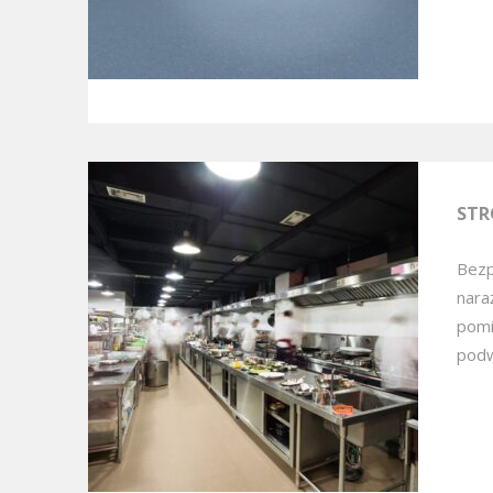
STR
Bezp
nara
pomi
podw