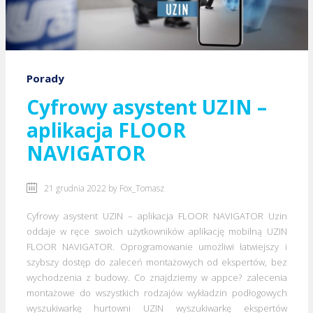
Porady
Cyfrowy asystent UZIN –
aplikacja FLOOR
NAVIGATOR
21 grudnia 2022 by
Fox_Tomasz
Cyfrowy asystent UZIN – aplikacja FLOOR NAVIGATOR Uzin
oddaje w ręce swoich użytkowników aplikację mobilną UZIN
FLOOR NAVIGATOR. Oprogramowanie umożliwi łatwiejszy i
szybszy dostęp do zaleceń montażowych od ekspertów, bez
wychodzenia z budowy. Co znajdziemy w appce? zalecenia
montażowe do wszystkich rodzajów wykładzin podłogowych
wyszukiwarkę hurtowni UZIN wyszukiwarkę ekspertów