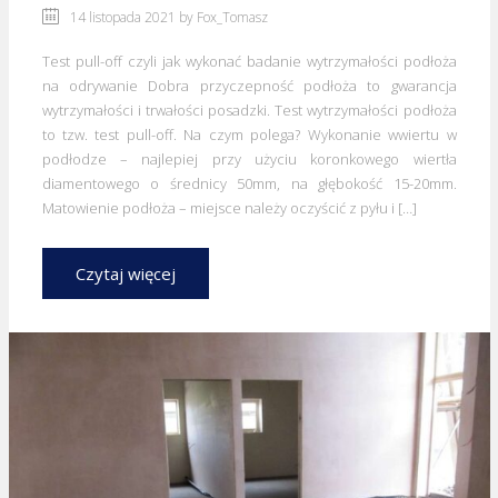
14 listopada 2021 by
Fox_Tomasz
Test pull-off czyli jak wykonać badanie wytrzymałości podłoża
na odrywanie Dobra przyczepność podłoża to gwarancja
wytrzymałości i trwałości posadzki. Test wytrzymałości podłoża
to tzw. test pull-off. Na czym polega? Wykonanie wwiertu w
podłodze – najlepiej przy użyciu koronkowego wiertła
diamentowego o średnicy 50mm, na głębokość 15-20mm.
Matowienie podłoża – miejsce należy oczyścić z pyłu i […]
Czytaj więcej