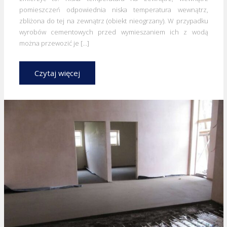
pomieszczeń odpowiednia niska temperatura wewnątrz,
zbliżona do tej na zewnątrz (obiekt nieogrzany). W przypadku
wyrobów cementowych przed wymieszaniem ich z wodą
można przewozić je […]
Czytaj więcej