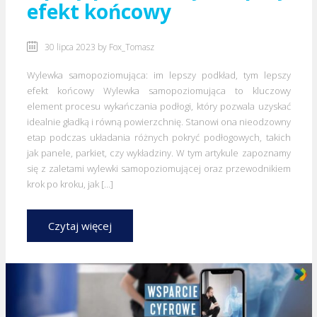
efekt końcowy
30 lipca 2023 by
Fox_Tomasz
Wylewka samopoziomująca: im lepszy podkład, tym lepszy
efekt końcowy Wylewka samopoziomująca to kluczowy
element procesu wykańczania podłogi, który pozwala uzyskać
idealnie gładką i równą powierzchnię. Stanowi ona nieodzowny
etap podczas układania różnych pokryć podłogowych, takich
jak panele, parkiet, czy wykładziny. W tym artykule zapoznamy
się z zaletami wylewki samopoziomującej oraz przewodnikiem
krok po kroku, jak […]
Czytaj więcej