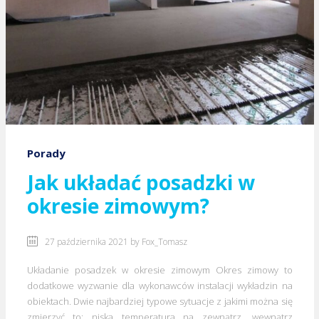
Porady
Jak układać posadzki w
okresie zimowym?
27 października 2021 by
Fox_Tomasz
Układanie posadzek w okresie zimowym Okres zimowy to
dodatkowe wyzwanie dla wykonawców instalacji wykładzin na
obiektach. Dwie najbardziej typowe sytuacje z jakimi można się
zmierzyć to: niska temperatura na zewnątrz, wewnątrz