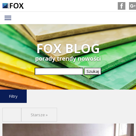
FOX BLOG
porady trendy nowości
Szukaj:
Filtry
Starsze »