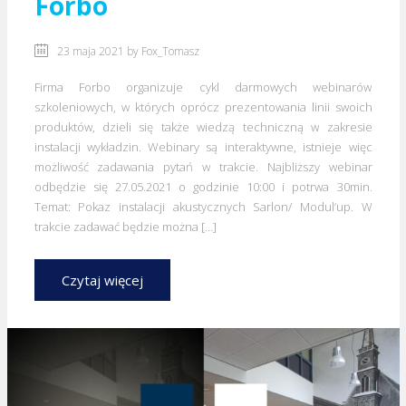
Forbo
23 maja 2021 by
Fox_Tomasz
Firma Forbo organizuje cykl darmowych webinarów
szkoleniowych, w których oprócz prezentowania linii swoich
produktów, dzieli się także wiedzą techniczną w zakresie
instalacji wykładzin. Webinary są interaktywne, istnieje więc
możliwość zadawania pytań w trakcie. Najbliższy webinar
odbędzie się 27.05.2021 o godzinie 10:00 i potrwa 30min.
Temat: Pokaz instalacji akustycznych Sarlon/ Modul’up. W
trakcie zadawać będzie można […]
Czytaj więcej