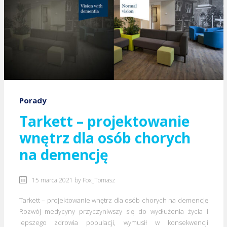
Porady
Tarkett – projektowanie
wnętrz dla osób chorych
na demencję
15 marca 2021 by
Fox_Tomasz
Tarkett – projektowanie wnętrz dla osób chorych na demencję
Rozwój medycyny przyczyniwszy się do wydłużenia życia i
lepszego zdrowia populacji, wymusił w konsekwencji