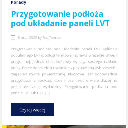
Porady
Przygotowanie podłoża
pod układanie paneli LVT
8 maja 2022 by
Fox_Tomasz
Przygotowanie podłoża pod układanie paneli LVT Aplikacja
popularnego LVT (podłogi winylowej) sprawia wrażenie łatwej i
przyjemnej, jednak efekt końcowy wymaga sporego nakładu
pracy. Przez dobry efekt rozumiemy pozbawioną wybrzuszeń i
zagłębień równą powierzchnię. Kluczowe jest odpowiednie
przygotowanie podłoża, które może trwać o wiele dłużej niż
położenie samej wykładziny. Przygotowanie podkładu pod
panele LVT lub PVC […]
Czytaj więcej