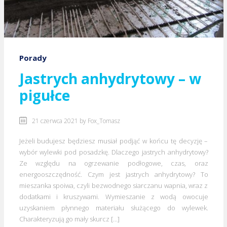
Porady
Jastrych anhydrytowy – w
pigułce
21 czerwca 2021 by
Fox_Tomasz
Jeżeli budujesz będziesz musiał podjąć w końcu tę decyzję –
wybór wylewki pod posadzkę. Dlaczego jastrych anhydrytowy?
Ze względu na ogrzewanie podłogowe, czas, oraz
energooszczędność. Czym jest jastrych anhydrytowy? To
mieszanka spoiwa, czyli bezwodnego siarczanu wapnia, wraz z
dodatkami i kruszywami. Wymieszanie z wodą owocuje
uzyskaniem płynnego materiału służącego do wylewek.
Charakteryzują go mały skurcz […]