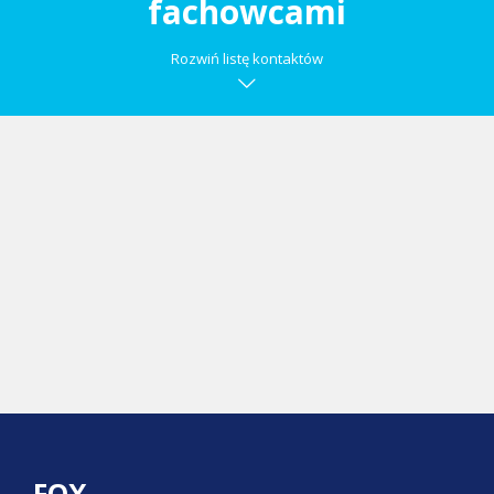
fachowcami
Rozwiń listę kontaktów
FOX