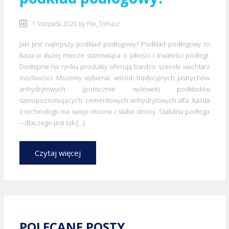
1 listopada 2020 by
Fox_Tomasz
Jaki jest najlepszy podkład podłogowy? Podkład podłogowy to
baza w dużej mierze stanowiąca o jakości i trwałości podłogi.
Dostępne na rynku produkty oferują bardzo szeroki wachlarz
możliwości. Możemy wybierać wśród: tradycyjnych jastrychów
anhydrytowych (potocznie wylewek) podkładów
samopoziomujących: cementowych anhydrytowych alfa. Każda
z technologii ma swoje mocne i słabe strony. Stabilna podłoga
– dlaczego jest tak […]
Czytaj więcej
POLECANE POSTY