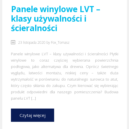
Panele winylowe LVT –
klasy używalności i
ścieralności
23 listopada 2020 by
Fox_Tomasz
Panele winylowe LVT – klasy używalności i ścieralności Płytki
winylowe to coraz częściej wybierana powierzchnia
podłogowa, jako alternatywa dla drewna. Oprócz świetnego
wyglądu, łatwości montażu, niskiej ceny – także duża
wytrzymałość w porównaniu do naturalnego surowca to atut,
który często skłania do zakupu. Czym kierować się wybierając
produkt odpowiedni dla naszego pomieszczenia? Budowa
panelu LVT […]
Czytaj więcej